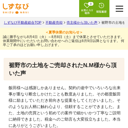
0
しずなび不動産総合TOP
不動産売却
売主様から頂いた声
裾野市の土地をご
＜夏季休業のお知らせ＞
誠に勝手ながら8月4日（火）～8月8日（土）まで休業とさせていただきます。
休業期間中にいただいたお問い合わせへのご返信は8月9日以降となります。
何
卒ご了承のほどお願い申し上げます。
裾野市の土地をご売却されたN.M様から頂
いた声
飯田様へは感謝しかありません。契約の途中でいろいろな出来
事が重なり断念しかけたことも数度ありました。その都度飯田
様に励ましていただき前向きな提案をしてくださいました。そ
のようなお人柄に触れ心より、信頼することができました。ま
た、土地の売買という初めての案件で細かいかつ丁寧なご説明
に納得できました。税金へのご助言も大変役立ちました。本当
にありがとうございました。