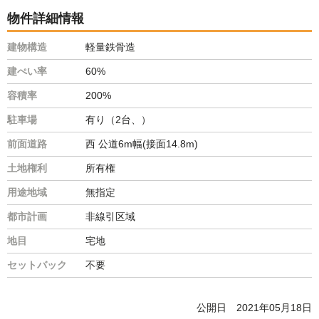
物件詳細情報
建物構造
軽量鉄骨造
建ぺい率
60%
容積率
200%
駐車場
有り（2台、）
前面道路
西 公道6m幅(接面14.8m)
土地権利
所有権
用途地域
無指定
都市計画
非線引区域
地目
宅地
セットバック
不要
公開日
2021年05月18日