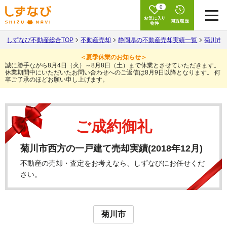
0
しずなび不動産総合TOP
不動産売却
静岡県の不動産売却実績一覧
菊川市
＜夏季休業のお知らせ＞
誠に勝手ながら8月4日（火）～8月8日（土）まで休業とさせていただきます。
休業期間中にいただいたお問い合わせへのご返信は8月9日以降となります。
何
卒ご了承のほどお願い申し上げます。
ご成約御礼
菊川市西方の一戸建て売却実績(2018年12月)
不動産の売却・査定をお考えなら、しずなびにお任せくだ
さい。
菊川市