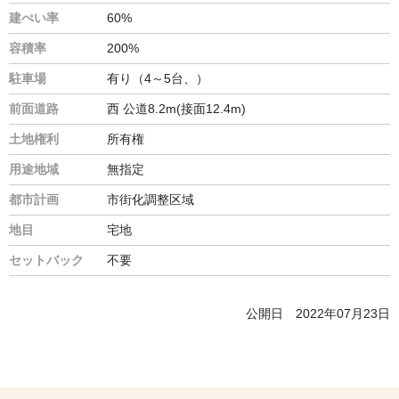
建ぺい率
60%
容積率
200%
駐車場
有り（4～5台、）
前面道路
西 公道8.2m(接面12.4m)
土地権利
所有権
用途地域
無指定
都市計画
市街化調整区域
地目
宅地
セットバック
不要
公開日
2022年07月23日