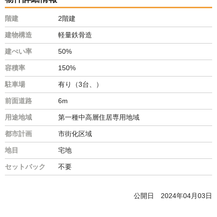
階建
2階建
建物構造
軽量鉄骨造
建ぺい率
50%
容積率
150%
駐車場
有り（3台、）
前面道路
6m
用途地域
第一種中高層住居専用地域
都市計画
市街化区域
地目
宅地
セットバック
不要
公開日
2024年04月03日