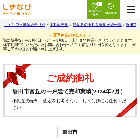
0
しずなび不動産総合TOP
不動産売却
静岡県の不動産売却実績一覧
磐田市
＜夏季休業のお知らせ＞
誠に勝手ながら8月4日（火）～8月8日（土）まで休業とさせていただきます。
休業期間中にいただいたお問い合わせへのご返信は8月9日以降となります。
何
卒ご了承のほどお願い申し上げます。
ご成約御礼
磐田市富丘の一戸建て売却実績(2024年2月）
不動産の売却・査定をお考えなら、しずなびにお任せくだ
さい。
磐田市