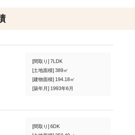
績
[間取り] 7LDK
[土地面積] 389㎡
[建物面積] 194.18㎡
[築年月] 1993年6月
[間取り] 6DK