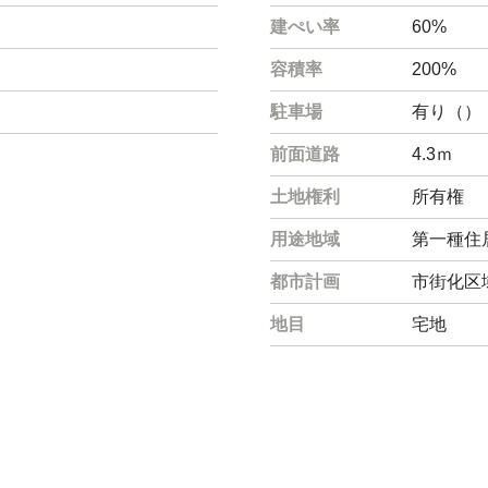
建ぺい率
60%
容積率
200%
駐車場
有り（）
前面道路
4.3ｍ
土地権利
所有権
用途地域
第一種住
都市計画
市街化区
地目
宅地