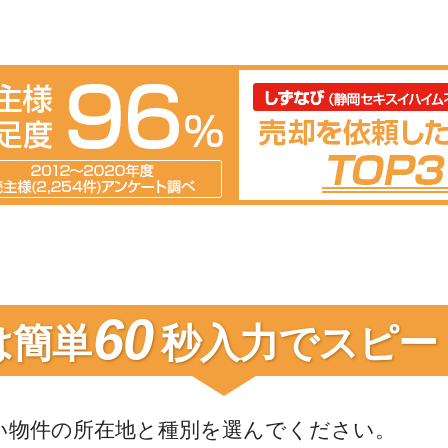
60
は簡単
秒入力で
スピー
い物件の
所在地と種別を選んでください。