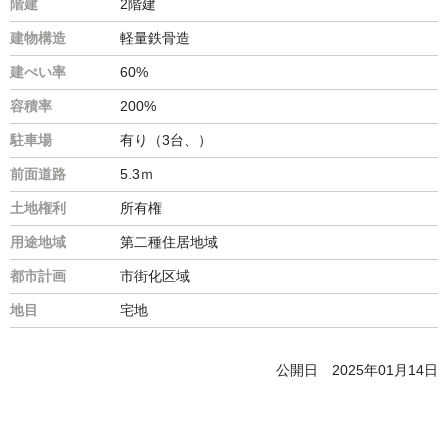
階建
2階建
建物構造
軽量鉄骨造
建ぺい率
60%
容積率
200%
駐車場
有り（3台、）
前面道路
5.3ｍ
土地権利
所有権
用途地域
第二種住居地域
都市計画
市街化区域
地目
宅地
公開日
2025年01月14日