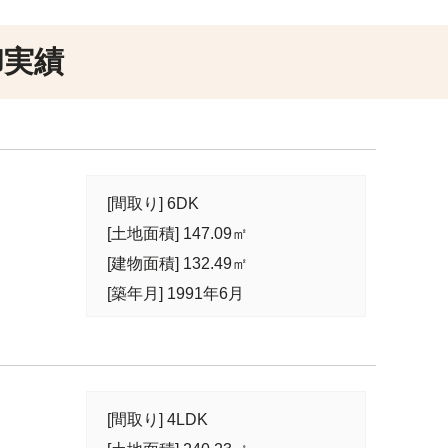
却実績
[間取り] 6DK
[土地面積] 147.09㎡
[建物面積] 132.49㎡
[築年月] 1991年6月
[間取り] 4LDK