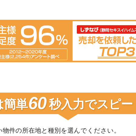
60
は簡単
秒入力で
スピー
い物件の
所在地と種別を選んでください。