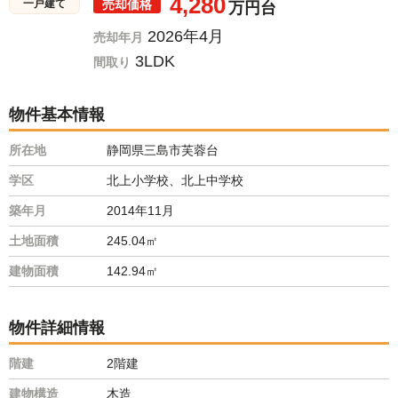
4,280
売却価格
一戸建て
万円台
2026年4月
売却年月
3LDK
間取り
物件基本情報
所在地
静岡県三島市芙蓉台
学区
北上小学校、北上中学校
築年月
2014年11月
土地面積
245.04㎡
建物面積
142.94㎡
物件詳細情報
階建
2階建
建物構造
木造