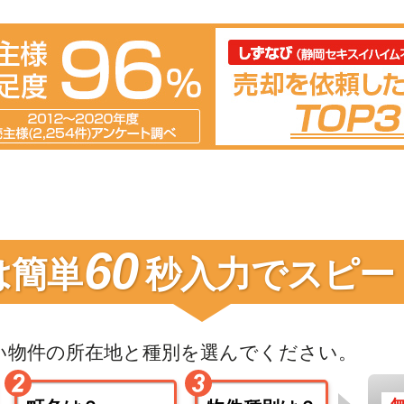
60
は簡単
秒入力で
スピー
い物件の
所在地と種別を選んでください。