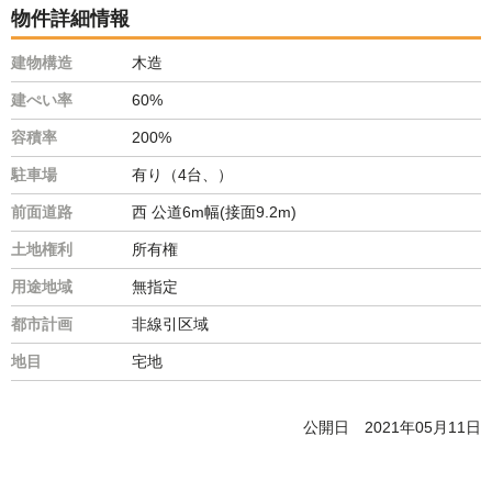
物件詳細情報
建物構造
木造
建ぺい率
60%
容積率
200%
駐車場
有り（4台、）
前面道路
西 公道6m幅(接面9.2m)
土地権利
所有権
用途地域
無指定
都市計画
非線引区域
地目
宅地
公開日
2021年05月11日