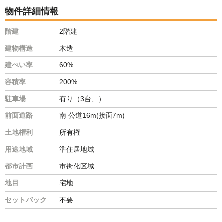
物件詳細情報
階建
2階建
建物構造
木造
建ぺい率
60%
容積率
200%
駐車場
有り（3台、）
前面道路
南 公道16m(接面7m)
土地権利
所有権
用途地域
準住居地域
都市計画
市街化区域
地目
宅地
セットバック
不要