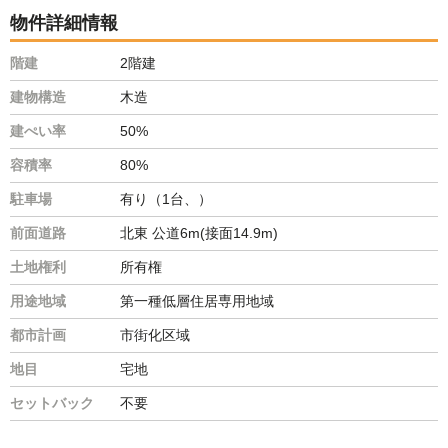
物件詳細情報
階建
2階建
建物構造
木造
建ぺい率
50%
容積率
80%
駐車場
有り（1台、）
前面道路
北東 公道6m(接面14.9m)
土地権利
所有権
用途地域
第一種低層住居専用地域
都市計画
市街化区域
地目
宅地
セットバック
不要