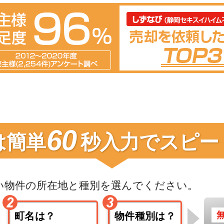
60
は簡単
秒入力で
スピー
い物件の
所在地と種別を選んでください。