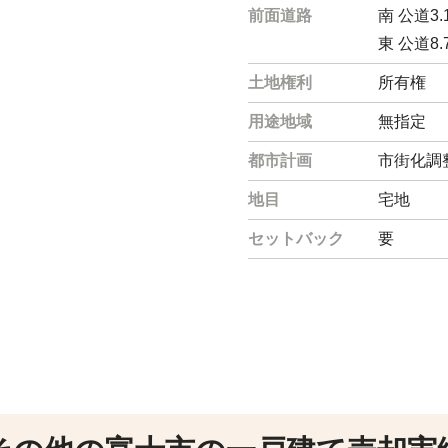
前面道路
南 公道3.
東 公道8.
土地権利
所有権
用途地域
無指定
都市計画
市街化調
地目
宅地
セットバック
要