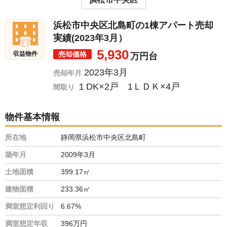
浜松市中央区北島町の1棟アパート売却
実績(2023年3月）
5,930
売却価格
収益物件
万円台
2023年3月
売却年月
１DK×2戸 1ＬＤＫ×4戸
間取り
物件基本情報
所在地
静岡県浜松市中央区北島町
築年月
2009年3月
土地面積
399.17㎡
建物面積
233.36㎡
満室想定利回り
6.67%
満室想定年収
396万円