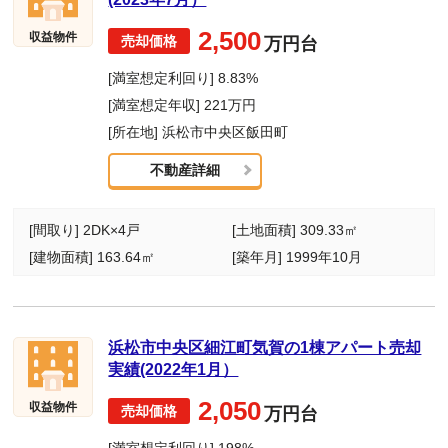
2,500
収益物件
万円台
[満室想定利回り] 8.83%
[満室想定年収] 221万円
[所在地] 浜松市中央区飯田町
不動産詳細
[間取り] 2DK×4戸
[土地面積] 309.33㎡
[建物面積] 163.64㎡
[築年月] 1999年10月
浜松市中央区細江町気賀の1棟アパート売却
実績(2022年1月）
2,050
収益物件
万円台
[満室想定利回り] 198%