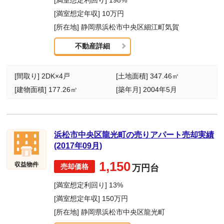
[満室想定年収] 10万円
[所在地] 静岡県浜松市中央区細江町気賀
不動産詳細
[間取り] 2DK×4戸
[土地面積] 347.46㎡
[建物面積] 177.26㎡
[築年月] 2004年5月
浜松市中央区龍光町の売りアパート売却実績
(2017年09月)
1,150
収益物件
万円台
[満室想定利回り] 13%
[満室想定年収] 150万円
[所在地] 静岡県浜松市中央区龍光町