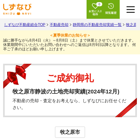
0
しずなび不動産総合TOP
不動産売却
静岡県の不動産売却実績一覧
牧之原
＜夏季休業のお知らせ＞
誠に勝手ながら8月4日（火）～8月8日（土）まで休業とさせていただきます。
休業期間中にいただいたお問い合わせへのご返信は8月9日以降となります。
何
卒ご了承のほどお願い申し上げます。
ご成約御礼
牧之原市静波の土地売却実績(2024年12月)
不動産の売却・査定をお考えなら、しずなびにお任せくだ
さい。
牧之原市