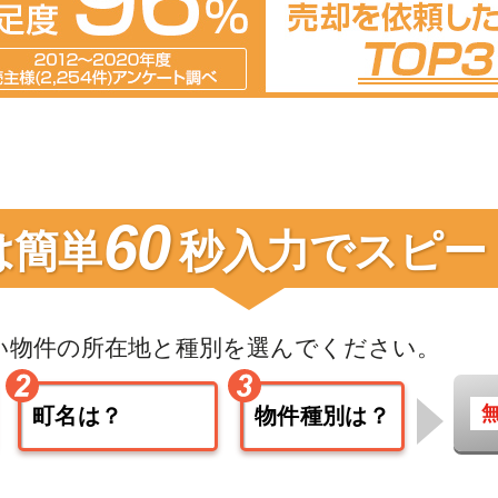
60
は簡単
秒入力で
スピー
い物件の
所在地と種別を選んでください。