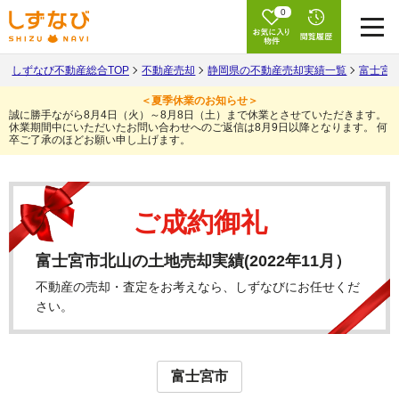
0
しずなび不動産総合TOP
不動産売却
静岡県の不動産売却実績一覧
富士宮
＜夏季休業のお知らせ＞
誠に勝手ながら8月4日（火）～8月8日（土）まで休業とさせていただきます。
休業期間中にいただいたお問い合わせへのご返信は8月9日以降となります。
何
卒ご了承のほどお願い申し上げます。
ご成約御礼
富士宮市北山の土地売却実績(2022年11月）
不動産の売却・査定をお考えなら、しずなびにお任せくだ
さい。
富士宮市