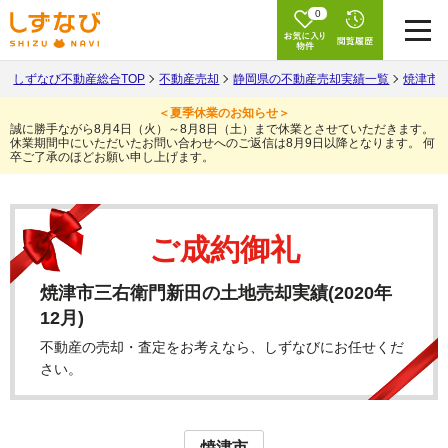
0
しずなび不動産総合TOP
不動産売却
静岡県の不動産売却実績一覧
焼津市
＜夏季休業のお知らせ＞
誠に勝手ながら8月4日（火）～8月8日（土）まで休業とさせていただきます。
休業期間中にいただいたお問い合わせへのご返信は8月9日以降となります。
何
卒ご了承のほどお願い申し上げます。
ご成約御礼
焼津市三右衛門新田の土地売却実績(2020年
12月)
不動産の売却・査定をお考えなら、しずなびにお任せくだ
さい。
焼津市