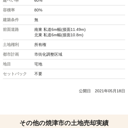
建ぺい率
60%
容積率
80%
建築条件
無
前面道路
南東 私道6m幅(接面11.49m)
北東 私道6m幅(接面10.8m)
土地権利
所有権
都市計画
市街化調整区域
地目
宅地
セットバック
不要
公開日
2021年05月18日
その他の焼津市の土地売却実績