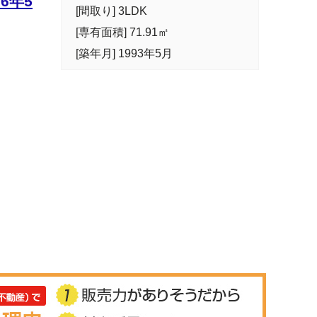
6年5
[間取り] 3LDK
[専有面積] 71.91㎡
[築年月] 1993年5月