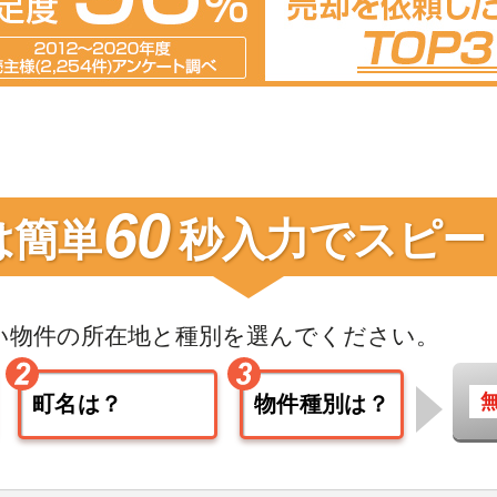
60
は簡単
秒入力で
スピー
い物件の
所在地と種別を選んでください。