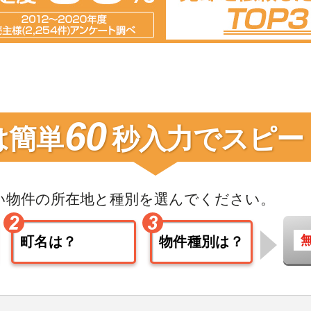
60
は簡単
秒入力で
スピー
い物件の
所在地と種別を選んでください。