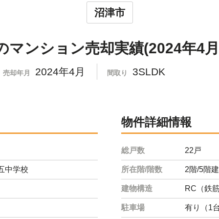
沼津市
マンション売却実績(2024年4月
2024年4月
3SLDK
売却年月
間取り
物件詳細情報
総戸数
22戸
五中学校
所在階/階数
2階/5階建
建物構造
RC（鉄
駐車場
有り（1台