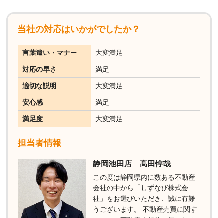
当社の対応はいかがでしたか？
言葉遣い・マナー
大変満足
対応の早さ
満足
適切な説明
大変満足
安心感
満足
満足度
大変満足
担当者情報
静岡池田店 髙田惇哉
この度は静岡県内に数ある不動産
会社の中から「しずなび株式会
社」をお選びいただき、誠に有難
うございます。 不動産売買に関す