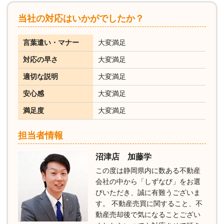
当社の対応はいかがでしたか？
言葉遣い・マナー
大変満足
対応の早さ
大変満足
適切な説明
大変満足
安心感
大変満足
満足度
大変満足
担当者情報
沼津店 加藤学
この度は静岡県内に数ある不動産
会社の中から「しずなび」をお選
びいただき、誠に有難うございま
す。 不動産売買に関すること、不
動産売却後で気になることござい