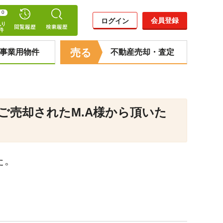
0
会員登録
ログイン
売る
事業用物件
不動産売却・査定
ご売却されたM.A様から頂いた
た。