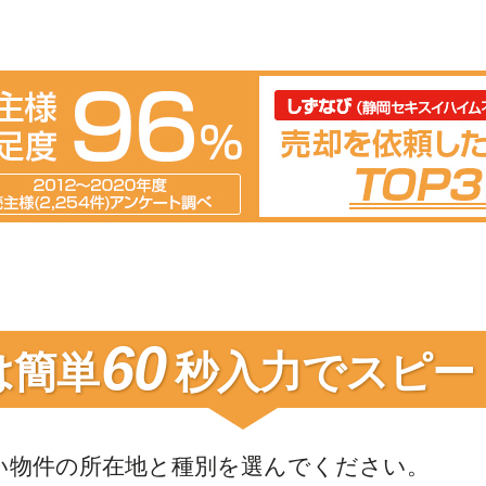
60
は簡単
秒入力で
スピー
い物件の
所在地と種別を選んでください。