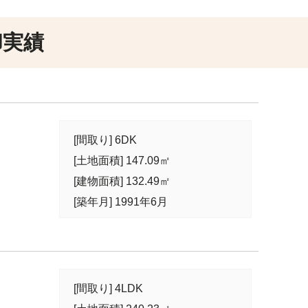
却実績
[間取り] 6DK
[土地面積] 147.09㎡
[建物面積] 132.49㎡
[築年月] 1991年6月
[間取り] 4LDK