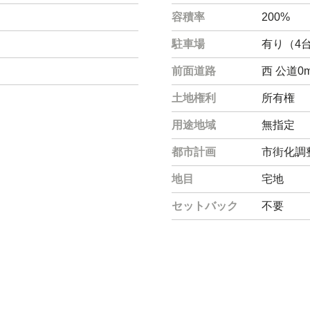
容積率
200%
駐車場
有り（4
前面道路
西 公道0
土地権利
所有権
用途地域
無指定
都市計画
市街化調
地目
宅地
セットバック
不要